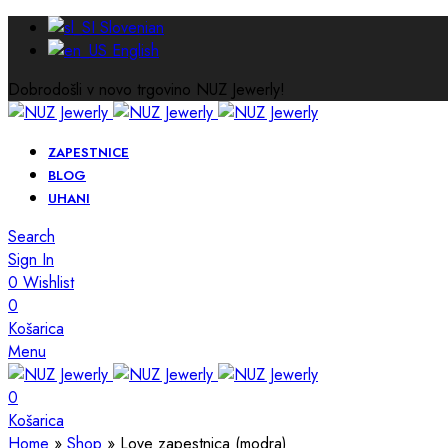
Slovenian
English
Dobrodošli v novo trgovino NUZ Jewerly!
ZAPESTNICE
BLOG
UHANI
Search
Sign In
0
Wishlist
0
Košarica
Menu
0
Košarica
Home
»
Shop
»
Love zapestnica (modra)