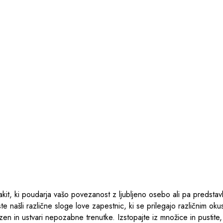
nakit, ki poudarja vašo povezanost z ljubljeno osebo ali pa predstavl
e našli različne sloge love zapestnic, ki se prilegajo različnim oku
zen in ustvari nepozabne trenutke. Izstopajte iz množice in pustite,