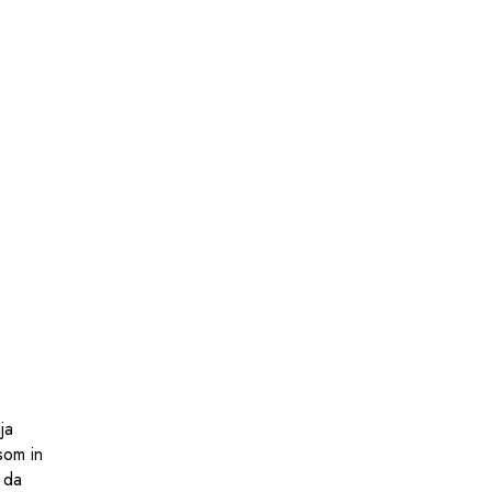
ja
som in
 da