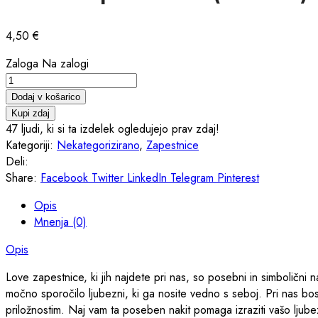
4,50
€
Zaloga
Na zalogi
Love
zapestnica
Dodaj v košarico
(modra)
Kupi zdaj
količina
25
ljudi, ki si ta izdelek ogledujejo prav zdaj!
Kategoriji:
Nekategorizirano
,
Zapestnice
Deli:
Share:
Facebook
Twitter
LinkedIn
Telegram
Pinterest
Opis
Mnenja (0)
Opis
Love zapestnice, ki jih najdete pri nas, so posebni in simbolični 
močno sporočilo ljubezni, ki ga nosite vedno s seboj. Pri nas bost
priložnostim. Naj vam ta poseben nakit pomaga izraziti vašo ljube